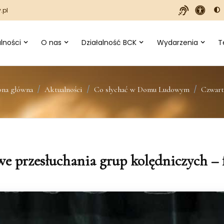
.pl
lności
O nas
Działalność BCK
Wydarzenia
T
ona główna
Aktualności
Co słychać w Domu Ludowym
Czwart
e przesłuchania grup kolędniczych – f