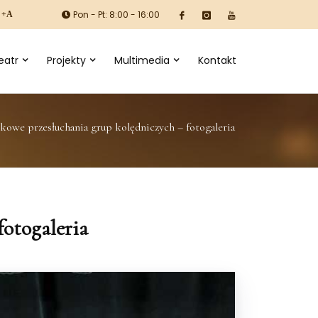
Pon - Pt: 8:00 - 16:00
+A
eatr
Projekty
Multimedia
Kontakt
kowe przesłuchania grup kolędniczych – fotogaleria
otogaleria