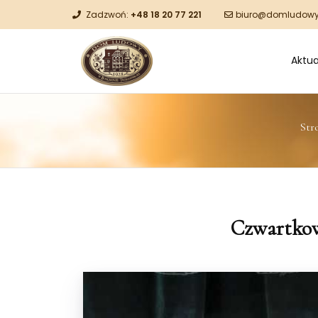
Zadzwoń:
+48 18 20 77 221
biuro@domludowy
Aktua
Str
Czwartkow