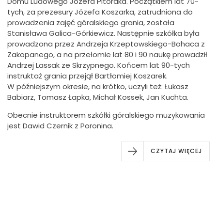
Domu Ludowego Józefa Pitoraka. Początkiem lat 70-
tych, za prezesury Józefa Koszarka, zatrudniona do
prowadzenia zajęć góralskiego grania, została
Stanisława Galica-Górkiewicz. Następnie szkółka była
prowadzona przez Andrzeja Krzeptowskiego-Bohaca z
Zakopanego, a na przełomie lat 80 i 90 naukę prowadził
Andrzej Lassak ze Skrzypnego. Końcem lat 90-tych
instruktaż grania przejął Bartłomiej Koszarek.
W późniejszym okresie, na krótko, uczyli też: Łukasz
Babiarz, Tomasz Łapka, Michał Kossek, Jan Kuchta.
Obecnie instruktorem szkółki góralskiego muzykowania
jest Dawid Czernik z Poronina.
CZYTAJ WIĘCEJ