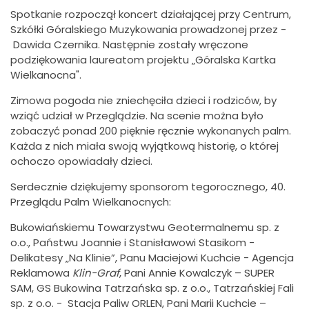
Spotkanie rozpoczął koncert działającej przy Centrum,
Szkółki Góralskiego Muzykowania prowadzonej przez -
Dawida Czernika. Następnie zostały wręczone
podziękowania laureatom projektu „Góralska Kartka
Wielkanocna".
Zimowa pogoda nie zniechęciła dzieci i rodziców, by
wziąć udział w Przeglądzie. Na scenie można było
zobaczyć ponad 200 pięknie ręcznie wykonanych palm.
Każda z nich miała swoją wyjątkową historię, o której
ochoczo opowiadały dzieci.
Serdecznie dziękujemy sponsorom tegorocznego, 40.
Przeglądu Palm Wielkanocnych:
Bukowiańskiemu Towarzystwu Geotermalnemu sp. z
o.o., Państwu Joannie i Stanisławowi Stasikom -
Delikatesy „Na Klinie”, Panu Maciejowi Kuchcie - Agencja
Reklamowa
Klin-Graf
, Pani Annie Kowalczyk – SUPER
SAM, GS Bukowina Tatrzańska sp. z o.o., Tatrzańskiej Fali
sp. z o.o. - Stacja Paliw ORLEN, Pani Marii Kuchcie –