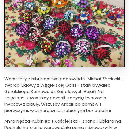
Warsztaty z bibułkarstwa poprowadził Michał Żółciński -
twórca ludowy z Węgierskiej Górki - stały bywalec
Góralskiego Karnawału i Sabałowych Bajań. Na
zajęciach uczestnicy poznali tradycję tworzenia
kwiatów z bibuły. Wszyscy wrócili do domów z
pierwszymi, własnoręcznie zrobionymi bukiecikami.
Anna Nędza-Kubiniec z Kościeliska - znana i lubiana na
Podhalu hafciarka wprowadziła panie i dziewczynki w