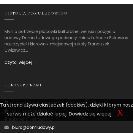
HISTORIA DOMU LUDOWEGO
Myśl o potrzebie placówki kulturalnej we wsi i podjęciu
budowy Domu Ludowego podsunął mieszkańcom Bukowiny
nauczyciel i kierownik miejscowej szkoły Franciszek
Ćwiżewicz...
Czytaj więcej →
KONTAKT Z NAMI
Bukowiańskie Centrum Kultury „Dom Ludowy”
Ta strona używa ciasteczek (cookies), dzięki którym nasz
ul. T. Kościuszki 87
X
serwis może działać lepiej.
Dowiedz się więcej
Bukowina Tatrzańska
biuro@domludowy.pl