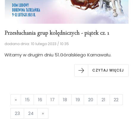
Przesłuchania grup kolędniczych - piątek cz. 1
dodano dnia: 10 lutego 2023 / 10:35
Witamy w drugim dniu 51.Góralskiego Karnawału.
CZYTAJ WIĘCEJ
«
15
16
17
18
19
20
21
22
23
24
»